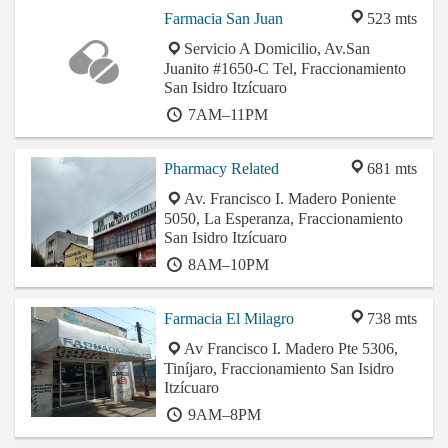
Farmacia San Juan
523 mts
Servicio A Domicilio, Av.San
Juanito #1650-C Tel, Fraccionamiento
San Isidro Itzícuaro
7AM–11PM
Pharmacy Related
681 mts
Av. Francisco I. Madero Poniente
5050, La Esperanza, Fraccionamiento
San Isidro Itzícuaro
8AM–10PM
Farmacia El Milagro
738 mts
Av Francisco I. Madero Pte 5306,
Tiníjaro, Fraccionamiento San Isidro
Itzícuaro
9AM–8PM