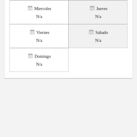
Miercoles
Jueves
N/a
N/a
Viernes
Sabado
N/a
N/a
Domingo
N/a