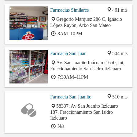
Farmacias Similares
461 mts
Gregorio Marquez 286 C, Ignacio
López Rayón, Arko San Mateo
8AM–10PM
Farmacia San Juan
504 mts
Av. San Juanito Itzícuaro 1650, Int,
Fraccionamiento San Isidro Itzícuaro
7:30AM–11PM
Farmacia San Juanito
510 mts
58337, Av San Juanito Itzícuaro
187, Fraccionamiento San Isidro
Itzícuaro
N/a