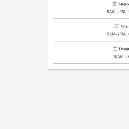
Mierco
9AM–2PM, 
Viern
9AM–2PM, 
Domi
10AM–5