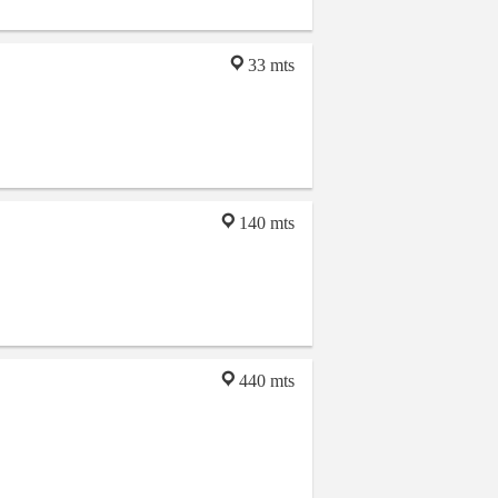
33 mts
140 mts
440 mts