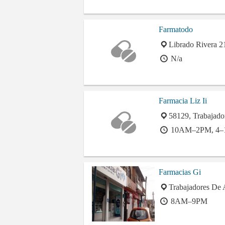
Farmatodo
Librado Rivera 2
N/a
Farmacia Liz Ii
58129, Trabajado
10AM–2PM, 4–
Farmacias Gi
Trabajadores De A
8AM–9PM