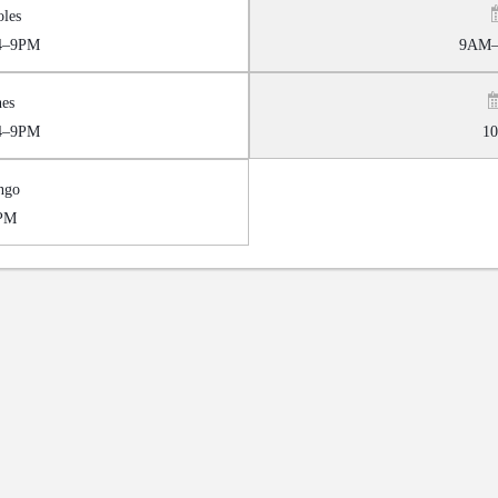
les
4–9PM
9AM–
es
4–9PM
1
ngo
PM