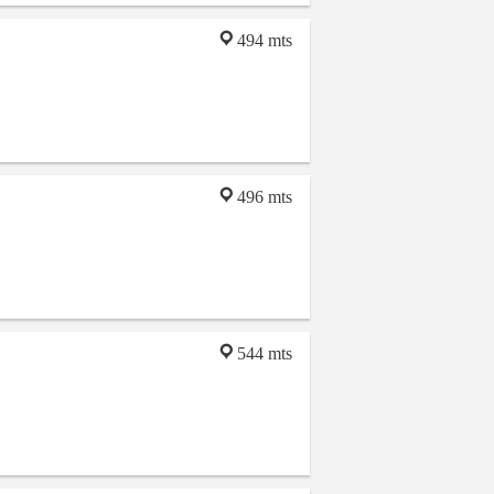
494 mts
496 mts
544 mts