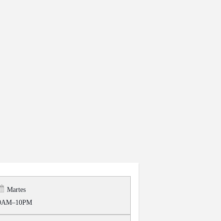
Martes
30AM–10PM