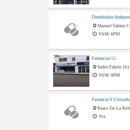
Distribuidor Indepe
Manuel Sabino Cr
9AM–6PM
Farmacias Gi
Isidro Fabela 161
9AM–9PM
Farmacia Y Consult
Paseo De La Refo
N/a