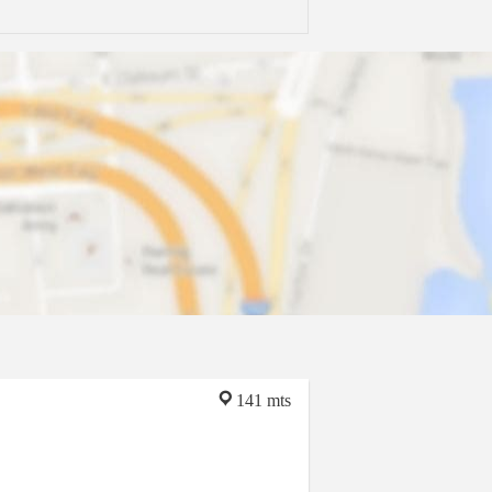
141 mts