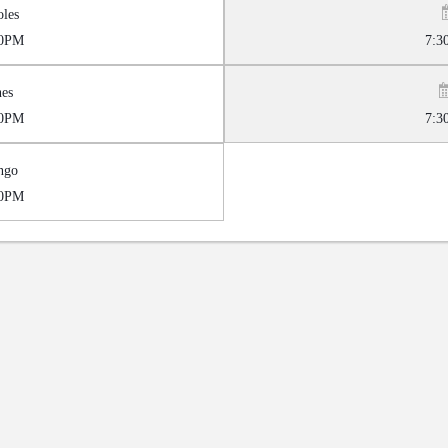
les
0PM
7:
es
0PM
7:
ngo
0PM