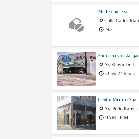
Mc Farmacias.
Calle Carlos Mar
N/a
Farmacia Guadalajar
Av Siervo De La 
Open 24 hours
Centro Medico Span
Av. Periodismo J
9AM–9PM