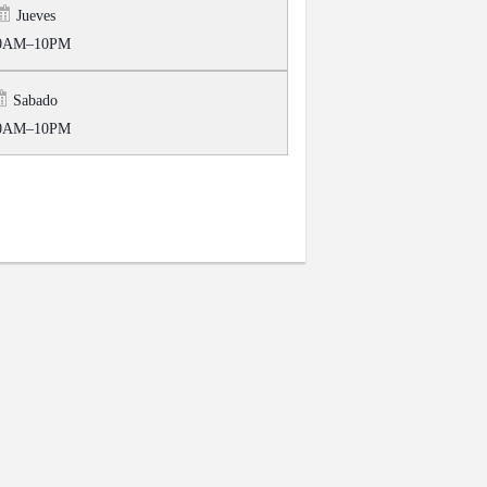
Jueves
30AM–10PM
Sabado
30AM–10PM