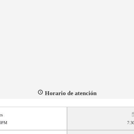
Horario de atención
es
0PM
7: