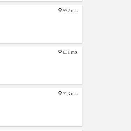
552 mts
631 mts
723 mts