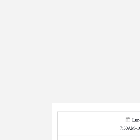
Lun
7:30AM–1