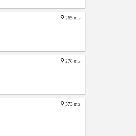
265 mts
278 mts
373 mts