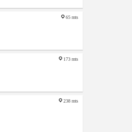
65 mts
173 mts
238 mts