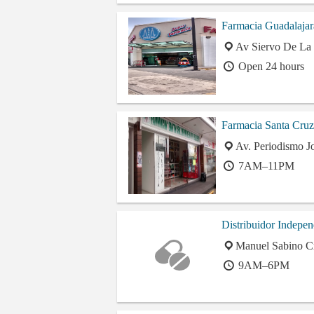
Farmacia Guadalajar
Av Siervo De La 
Open 24 hours
Farmacia Santa Cruz
Av. Periodismo J
7AM–11PM
Distribuidor Indepe
Manuel Sabino Cr
9AM–6PM