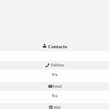
Contacto
Teléfono
N/a
Email
N/a
Web