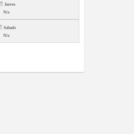
Jueves
N/a
Sabado
N/a