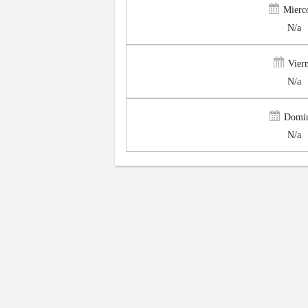
Mierco
N/a
Viern
N/a
Domi
N/a