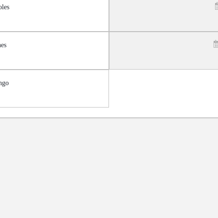
les
es
ngo