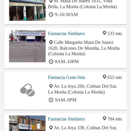
M. Maza De Juarez 1631, Vista
Bella, La Morita (Colonia La Morita)
9–10:30AM
Farmacias Similares
533 mts
Calle Margarita Maza De Juarez
1620, Balcones De Morelia, La Morita
(Colonia La Morita)
8AM–10PM
Farmacia Gene-Sim
655 mts
Av. La Joya 260, Colinas Del Sur,
La Morita (Colonia La Morita)
9AM–9PM
Farmacias Similares
704 mts
Av. La Joya 338, Colinas Del Sur,