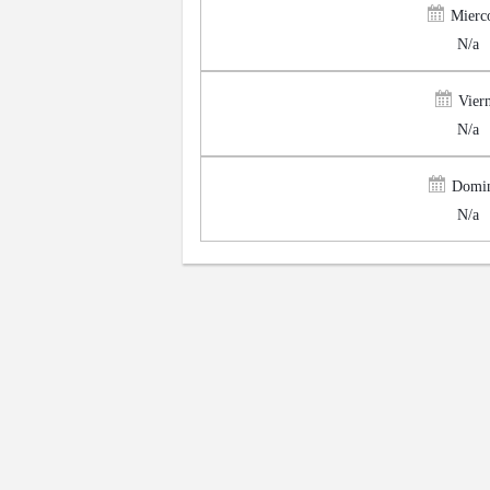
Mierco
N/a
Viern
N/a
Domi
N/a