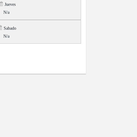
Jueves
N/a
Sabado
N/a