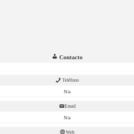
Contacto
Teléfono
N/a
Email
N/a
Web