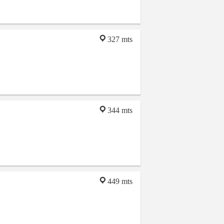
327 mts
344 mts
449 mts