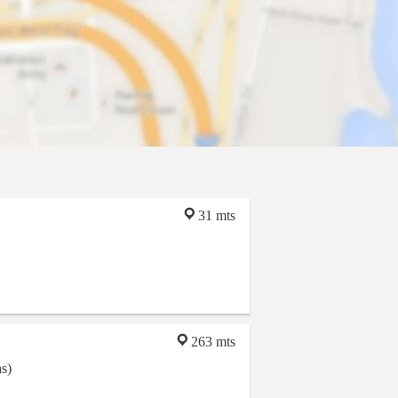
31 mts
263 mts
s)