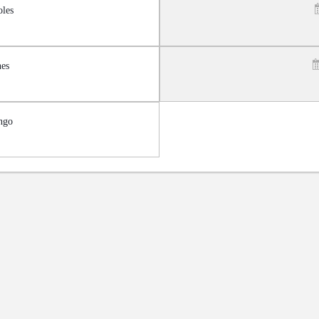
les
es
ngo